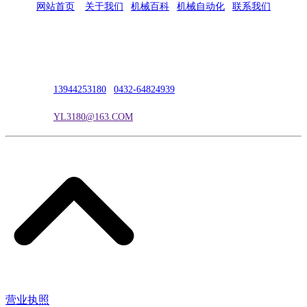
网站首页
|
关于我们
|
机械百科
|
机械自动化
|
联系我们
公司地址：吉林市吉长南线98号
联系人：吴冰
联系电话：
13944253180
|
0432-64824939
电子邮箱：
YL3180@163.COM
营业执照