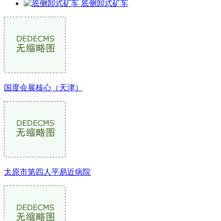
底侧卸式矿车
国度会展核心（天津）
太原市第四人平易近病院