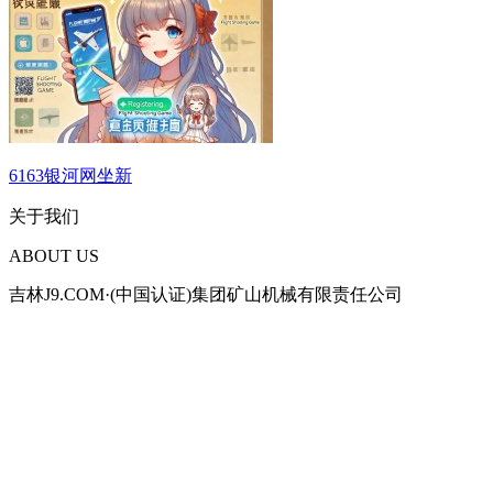
6163银河网坐新
关于我们
ABOUT US
吉林J9.COM·(中国认证)集团矿山机械有限责任公司
2004年由原吉林市矿山机械厂副厂长孙世辉带领部分工程技术人
员创办吉林市俊龙机械制造厂。至2010年，六年间，作为国家矿用窄
轨车辆、平巷人车专业生产厂，企业取得了长足进步。生产产品遍布
全国各地，受到用户的一致好评。