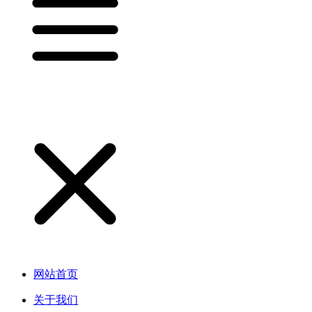
网站首页
关于我们