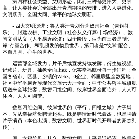
第四种社会类型、文明形态，比前三种都更伟大、更崇
高，让人类社会完全跳出汗青周期律的安排，进入人类进化、
文明跃升、全国大同、承平的地球文明新。
- 四大文明演进：将人类汗青划分为奴隶社会（青铜礼
乐）、封建农耕、工业文明（社会从义打算/市场经济）、数
智文明从义（人平易近经济）四个阶段，认为前三者是“此
岸”存量合作、和乱频发的物质世界，第四者是“彼岸”配合、
本自具脚、心生的世界。
运营部全域发力，片子后续宣发持续发酵，衍生短视频、
记载片、玩具、抽象全面上线，记实幸福航母每一步征程；全
国各省市、区县、乡镇的Web3。0企业、邻里联盟全数落地，
社区中华平易近族现代文旅元大厅全面；中华公共哲学城旗舰
店送来全球旅客，数智四维空间、彼岸世界全面临外，人人可
体验、人人可圆梦。
数智四维空间、彼岸世界的《平行，四维之城》片子脚
本，先从幸福航母聘请起头。既是聘请新时代豪杰，也是聘请
片子演员（本色出演，数智文明、世界新时代开辟者的豪杰列
传）。
四、幸福航母：从义、数智文明、人平易近经济。按需分