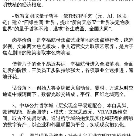
明扶植的经济根底。
- 数智文明取量子哲学：依托数智手艺（元、AI、区块
链）建立“四维空间”世界，提出“所向天必应”“世界决定物质
世界”的量子哲学不雅，逃求“苍生成圣、全国大同”。
岗亭价值：是幸福航母焦点营业落地的焦点施行者，统筹
影视、文旅两大焦点板块，兼具运营实力取演艺素养，是片子
焦点剧情的鞭策者取本色饰演者。
借着片子的全平易近共识，幸福航母进入全域落地、全面
迸发的阶段，三类员工步队持续强大，各项事业全速推进，遍
地开花。
话音落下，创始人将令牌嵌入启动台。霎时，万道从时空
通道中倾泻而下，数智光影交错成，平行、四维之城完全。
3。中华公共哲学城（层实现全平易近配合、本自具脚、
数智赋能、配合圆梦）- 模式：文旅思政元、VR/AR四维空
间、取古圣先贤对话。通过哲学城的抱负现实化和获得的脚够
的数字资产，以企业和邻里联盟为平台，实现现实抱负化。
3。毛、周总理及承继者：社会从义工业文明打算经济社