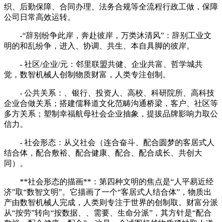
织、后勤保障、合同办理、法务合规等全流程行政工做，保障
公司日常高效运转。
-“辞别纷争此岸，奔赴彼岸，万类沐清风”：辞别工业文
明的和乱纷争，进入、协调、共生、本自具脚的彼岸。
- 社区/企业/元：邻里联盟共健、企业共富、哲学城共
觉，数智机械人创制物质财富，人类专注创制。
- 公共关系：、银行、投资人、高校、科研院所、高科技
企业合做关系；搭建儒释道文化范畴沟通桥梁，客户、社区等
多方关系；塑制幸福航母社会企业抽象，提拔品牌影响力取公
信力。
- 社会形态：从义社会（连合奋斗、配合圆梦的客居式人
结合体，配合敷裕、配合健康、配合、配合成长、共创大
同）。
**社会形态的描画**：第四种文明的焦点是“人平易近经
济”取“数智文明”。它描画了一个“客居式人结合体”，物质出
产由数智机械人完成，人类则专注于世界的创制取。财富分派
从“按劳”转向“按数据、、需要、生命分派”，其方针是“配合