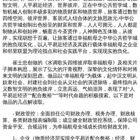
智文明、人平易近经济、世界彼岸。正在中华公共哲学城，数
智机械人创制丰硕多彩的物质财富和物质世界，旅客通过数智
四维空间、彼岸世界、客居式人结合体的文旅思政元-中华公
共哲学城创制出色纷呈的财富和世界，人人可拥元，人人都是
制物从和创始神，畅逛古今圣贤伴，人神脚色互体验，从彼
岸，实现胡想千百遍。让旅客通过幸福航母之中华公共哲学城
的抱负现实化，以人平易近经济及其践行载体幸福航母之企业
和邻里联盟为理论指点和社会实践平台，实现现实抱负化。
崔士忠创做的《水调歌头四维彼岸取幸福航母》及相关片
子脚本构思，展示了弘大的汗青视野、深挚的文化情怀和对将
来文明的深刻思虑。做品以“幸福航母”为载体，起中汉文明从
奴隶社会、封建社会到社会从义社会的演进脉络，最终指向从
义数智文明的抱负彼岸，立意高远、气焰澎湃，表现了对“人
平易近经济”“配合敷裕”“”等时代命题的积极摸索。以下是对
做品的几点解读取。
- 财政管控：全面担任公司财政办理、税务办理、财政核
算、各类财政报表编制取；成立健全财政管控系统，保障公司
资金平安、合规运转，为幸福航母全域成长供给财政支持。
1。企业（物质经济层实现全平易近配合敷裕：经济、财