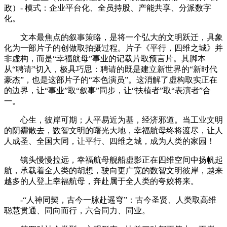
政）- 模式：企业平台化、全员持股、产能共享、分派数字
化。
文本最焦点的叙事策略，是将一个弘大的文明跃迁，具象
化为一部片子的创做取拍摄过程。片子《平行，四维之城》并
非虚构，而是“幸福航母”事业的记载片取预言片。其脚本
从“聘请”切入，极具巧思：聘请的既是建立新世界的“新时代
豪杰”，也是这部片子的“本色演员”。这消解了虚构取实正在
的边界，让“事业”取“叙事”同步，让“扶植者”取“表演者”合
一。
心生，彼岸可期；人平易近为基，经济邪道。当工业文明
的阴霾散去，数智文明的曙光大地，幸福航母终将渡尽，让人
人成圣、全国大同，让平行、四维之城，成为人类的家园！
镜头慢慢拉远，幸福航母舰船虚影正在四维空间中扬帆起
航，承载着全人类的胡想，驶向更广宽的数智文明彼岸，越来
越多的人登上幸福航母，奔赴属于全人类的夸姣将来。
-“人神同契，古今一脉赴遥穹”：古今圣贤、人类取高维
聪慧贯通、同向而行，六合同力、同业。