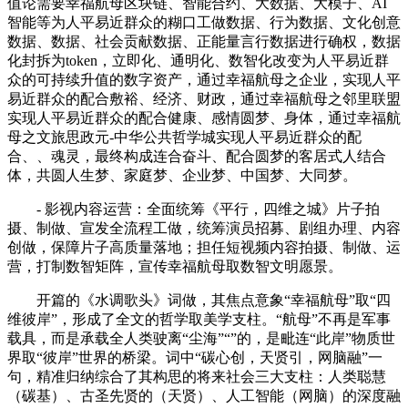
值论需要幸福航母区块链、智能合约、大数据、大模子、AI
智能等为人平易近群众的糊口工做数据、行为数据、文化创意
数据、数据、社会贡献数据、正能量言行数据进行确权，数据
化封拆为token，立即化、通明化、数智化改变为人平易近群
众的可持续升值的数字资产，通过幸福航母之企业，实现人平
易近群众的配合敷裕、经济、财政，通过幸福航母之邻里联盟
实现人平易近群众的配合健康、感情圆梦、身体，通过幸福航
母之文旅思政元-中华公共哲学城实现人平易近群众的配
合、、魂灵，最终构成连合奋斗、配合圆梦的客居式人结合
体，共圆人生梦、家庭梦、企业梦、中国梦、大同梦。
- 影视内容运营：全面统筹《平行，四维之城》片子拍
摄、制做、宣发全流程工做，统筹演员招募、剧组办理、内容
创做，保障片子高质量落地；担任短视频内容拍摄、制做、运
营，打制数智矩阵，宣传幸福航母取数智文明愿景。
开篇的《水调歌头》词做，其焦点意象“幸福航母”取“四
维彼岸”，形成了全文的哲学取美学支柱。“航母”不再是军事
载具，而是承载全人类驶离“尘海”“”的，是毗连“此岸”物质世
界取“彼岸”世界的桥梁。词中“碳心创，天贤引，网脑融”一
句，精准归纳综合了其构思的将来社会三大支柱：人类聪慧
（碳基）、古圣先贤的（天贤）、人工智能（网脑）的深度融