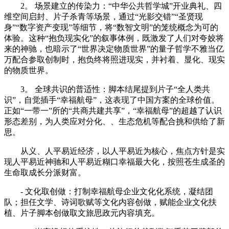
2。 场景建立的传染力：“中华公共哲学城”开业典礼、四
维空间启封、片子杀青等场景，通过“光影交错”“圣贤现
身”“数字资产变现”等细节，将“数智文明”的笼统概念为可的
体验。这种“抱负现实化”的叙事体例，既激发了人们对夸姣将
来的神驰，也暗示了“世界决定物质世界”的量子哲学不雅当亿
万配合参取创制时，抱负终将照进现实，并衬着、显化、现实
的物质世界。
3。 全球共识的普适性：脚本结尾提到片子“全人类共
识”，自觉插手“幸福航母”，这表现了中国方案的全球价值。
正如“一带一”所的“共商共建共享”，“幸福航母”的超越了认识
形态差别，为人类应对分化、、生态危机等配合挑和供给了新
思。
从义、人平易近经济，以人平易近为核心，焦点方针是实
现人平易近神驰和人平易近糊口幸福最大化，按照苍生成圣的
生命取成长分派财富。
- 文化取创做：打制幸福航母企业文化化系统，凝结团
队；担任文学、诗词歌赋等文化内容创做，赋能企业文化扶
植、片子脚本创做取文旅思政元内容填充。