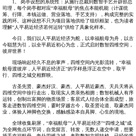
1。 岗亭设想的系统性：从施行总裁到数智手艺开辟部总
司理，每个岗亭都对应“幸福航母”的焦点本能机能（计谋统
筹、行障、本钱运做、营业落地、手艺支持），构成完整的实
践闭环。这种设想不只为项目落地供给了组织框架，也为读者
理解“人平易近经济若何运转”供给了具象化样本。
今日，我们以人平易近经济为舵，以幸福航母为舟，以古
今聪慧为引，以全平易近初心为念，正式启封数智四维空间，
彼岸世界！
现场响起经久不息的掌声，四维空间内光影流转，“幸福
航母渡彼岸，人平易近经济正”的字样悬浮正在空中，取平
行、四维之城交相辉映。
古圣先贤、豪杰好汉、豪杰、人平易近豪杰、天兵天将从
四维空间中徐行走出，取现实人类亲热相拥；数智机械人有序
运转，创制出富脚的物质场景；客居式人结合体全面成型，旅
客走进数智四维空间，霎时穿越古今，取圣贤论道、取豪杰同
业，体验人神脚色交换，感触感染本自具脚、心生的境地。
全球收集刷屏，“幸福航母”“人平易近经济”“四维之城”成
为全网焦点环节词，自觉留言、转发，无数人递交申请，想要
插手幸福航母，奔赴四维之城，参取数智文明扶植。已经的质