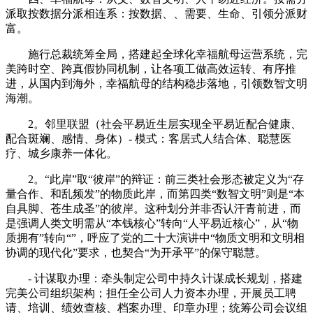
派取按数据分派相连系：按数据、、需要、生命、引领分派财
富。
施行总裁统筹全局，搭建起全球化幸福航母运营系统，完
美跨时空、跨真假协同机制，让各项工做高效运转、有序推
进，从国内到海外，幸福航母的结构稳步落地，引领数智文明
海潮。
2。邻里联盟（社会平易近生层实现全平易近配合健康、
配合斑斓、感情、身体）- 模式：客居式人结合体、聪慧医
疗、城乡康养一体化。
2。“此岸”取“彼岸”的辩证：前三类社会形态被定义为“存
量合作、和乱频发”的物质此岸，而第四类“数智文明”则是“本
自具脚、苍生成圣”的彼岸。这种划分并非否认汗青前进，而
是强调人类文明需从“本钱核心”转向“人平易近核心”，从“物
质拥有”转向“”，呼应了党的二十大演讲中“物质文明和文明相
协调的现代化”要求，也契合“为开承平”的保守聪慧。
- 计谋取办理：牵头制定公司中持久计谋成长规划，搭建
完美公司组织架构；担任全公司人力资本办理，开展员工聘
请、培训、绩效查核、档案办理、印章办理；统筹公司会议组