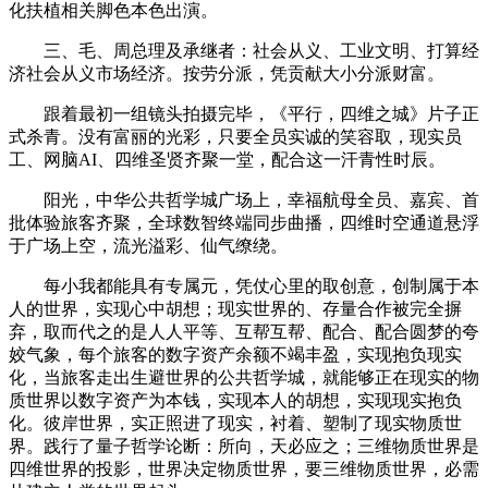
化扶植相关脚色本色出演。
三、毛、周总理及承继者：社会从义、工业文明、打算经
济社会从义市场经济。按劳分派，凭贡献大小分派财富。
跟着最初一组镜头拍摄完毕，《平行，四维之城》片子正
式杀青。没有富丽的光彩，只要全员实诚的笑容取，现实员
工、网脑AI、四维圣贤齐聚一堂，配合这一汗青性时辰。
阳光，中华公共哲学城广场上，幸福航母全员、嘉宾、首
批体验旅客齐聚，全球数智终端同步曲播，四维时空通道悬浮
于广场上空，流光溢彩、仙气缭绕。
每小我都能具有专属元，凭仗心里的取创意，创制属于本
人的世界，实现心中胡想；现实世界的、存量合作被完全摒
弃，取而代之的是人人平等、互帮互帮、配合、配合圆梦的夸
姣气象，每个旅客的数字资产余额不竭丰盈，实现抱负现实
化，当旅客走出生避世界的公共哲学城，就能够正在现实的物
质世界以数字资产为本钱，实现本人的胡想，实现现实抱负
化。彼岸世界，实正照进了现实，衬着、塑制了现实物质世
界。践行了量子哲学论断：所向，天必应之；三维物质世界是
四维世界的投影，世界决定物质世界，要三维物质世界，必需