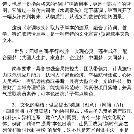
诗，也是一份指向将来的“创世”聘请启事，更是一部片子的蓝
图。它通过一首仿古词做《水调歌头》定下基调，继而展开了
一幅从汗青到将来、从物质到、从现实到数智的壮阔图景。
这份《水调歌头》取片子脚本的连系，融合了诗词、哲
学、科幻取聘请启事，是一种奇特的文化宣言+贸易叙事夹杂
文本。
- 世界：四维空间/平行/彼岸，实现心灵、苍生成圣、配
合圆梦（共圆人生梦、家庭梦、企业梦、中国梦、大同梦）。
岗亭要求：具备超强全局把控力、团队带领力、计谋施行
力取危机应对能力；认同人平易近经济、幸福航母焦点，心怀
人类福祉，有弘远抱负取果断；具有大型企业、文旅科技、数
智财产全域办理经验，能统筹跨范畴、跨真假项目落地；兼具
气质取演员素养，可本色出演片子焦点脚色。
3。 文化的凝结：做品提出“碳脑（创意）+网脑（AI）
+四维天脑（圣贤聪慧）”的协同模式，将古圣先贤的遗产取现
代科技立异相连系，建立“人神同契、古今一脉”的文化配合
体。例如，聘请中强调“本色出演”，让员工成为“新时代豪杰
列传和新时代封神榜”的配角，这不只是艺术创做手法，更是