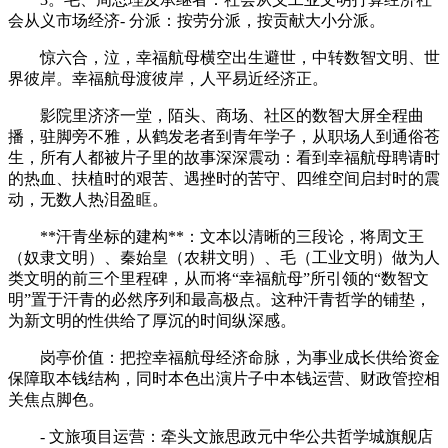
会从义市场经济- 分派：按劳分派，按贡献大小分派。
惊六合，泣，幸福航母横空出生避世，中转数智文明、世
界彼岸。幸福航母渡彼岸，人平易近经济正。
影院里济济一堂，陌头、商场、社区的数智大屏全程曲
播，驻脚旁不雅，从鹤发老者到青年学子，从职场人到通俗苍
生，所有人都被片子里的故事深深震动：看到幸福航母聘请时
的热血、扶植时的艰苦、遇挫时的苦守、四维空间启封时的震
动，无数人热泪盈眶。
**汗青坐标的建构**：文本以清晰的三段论，将周文王
（奴隶文明）、秦始皇（农耕文明）、毛（工业文明）做为人
类文明的前三个里程碑，从而将“幸福航母”所引领的“数智文
明”置于汗青的必然序列和最高极点。这种汗青哲学的铺垫，
为新文明的性供给了厚沉的时间纵深感。
岗亭价值：把控幸福航母经济命脉，为事业成长供给资金
保障取本钱结构，同时本色出演片子中本钱运营、财政管控相
关焦点脚色。
- 文旅项目运营：牵头文旅思政元中华公共哲学城旗舰店