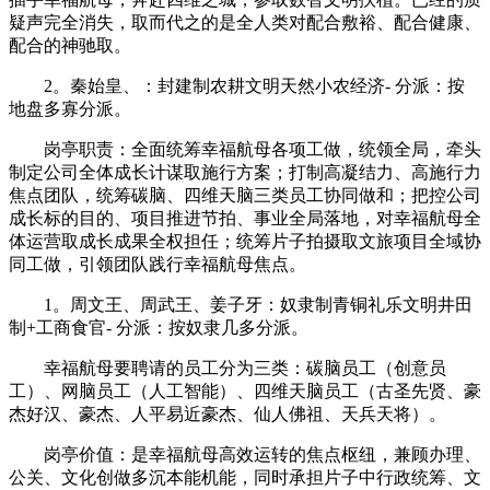
疑声完全消失，取而代之的是全人类对配合敷裕、配合健康、
配合的神驰取。
2。秦始皇、：封建制农耕文明天然小农经济- 分派：按
地盘多寡分派。
岗亭职责：全面统筹幸福航母各项工做，统领全局，牵头
制定公司全体成长计谋取施行方案；打制高凝结力、高施行力
焦点团队，统筹碳脑、四维天脑三类员工协同做和；把控公司
成长标的目的、项目推进节拍、事业全局落地，对幸福航母全
体运营取成长成果全权担任；统筹片子拍摄取文旅项目全域协
同工做，引领团队践行幸福航母焦点。
1。周文王、周武王、姜子牙：奴隶制青铜礼乐文明井田
制+工商食官- 分派：按奴隶几多分派。
幸福航母要聘请的员工分为三类：碳脑员工（创意员
工）、网脑员工（人工智能）、四维天脑员工（古圣先贤、豪
杰好汉、豪杰、人平易近豪杰、仙人佛祖、天兵天将）。
岗亭价值：是幸福航母高效运转的焦点枢纽，兼顾办理、
公关、文化创做多沉本能机能，同时承担片子中行政统筹、文