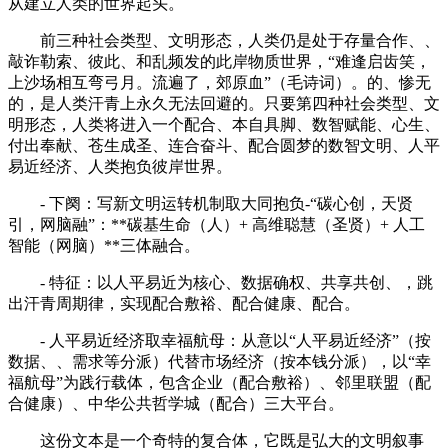
从建立人类的世界起头。
前三种社会类型、文明形态，人类仍是处于存量合作、、
敲诈勒索、彼此、和乱频发的此岸物质世界，“难逢启齿笑，
上沙场相互弯弓月。流遍了，郊原血”（毛诗词）。的、惨无
的，是人类汗青上永久无法回避的。只要第四种社会类型、文
明形态，人类将进入一个配合、本自具脚、数智赋能、心生、
付出奉献、苍生成圣、连合奋斗、配合圆梦的数智文明、人平
易近经济、人类抱负彼岸世界。
- 下阕：写新文明运转机制取大同抱负-“碳心创，天贤
引，网脑融”：**碳基生命（人）+ 高维聪慧（圣贤）+ 人工
智能（网脑）**三体融合。
- 特征：以人平易近为核心、数据确权、共享共创、，跳
出汗青周期律，实现配合敷裕、配合健康、配合。
- 人平易近经济取幸福航母：从意以“人平易近经济”（按
数据、、需求等分派）代替市场经济（按本钱分派），以“幸
福航母”为践行载体，包含企业（配合敷裕）、邻里联盟（配
合健康）、中华公共哲学城（配合）三大平台。
这份文本是一个奇特的复合体，它既是弘大的文明叙事