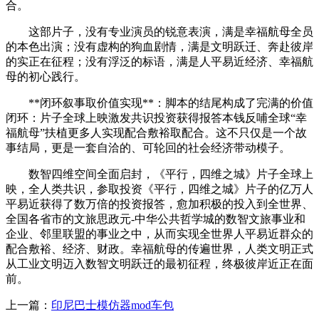
合。
这部片子，没有专业演员的锐意表演，满是幸福航母全员
的本色出演；没有虚构的狗血剧情，满是文明跃迁、奔赴彼岸
的实正在征程；没有浮泛的标语，满是人平易近经济、幸福航
母的初心践行。
**闭环叙事取价值实现**：脚本的结尾构成了完满的价值
闭环：片子全球上映激发共识投资获得报答本钱反哺全球“幸
福航母”扶植更多人实现配合敷裕取配合。这不只仅是一个故
事结局，更是一套自洽的、可轮回的社会经济带动模子。
数智四维空间全面启封，《平行，四维之城》片子全球上
映，全人类共识，参取投资《平行，四维之城》片子的亿万人
平易近获得了数万倍的投资报答，愈加积极的投入到全世界、
全国各省市的文旅思政元-中华公共哲学城的数智文旅事业和
企业、邻里联盟的事业之中，从而实现全世界人平易近群众的
配合敷裕、经济、财政。幸福航母的传遍世界，人类文明正式
从工业文明迈入数智文明跃迁的最初征程，终极彼岸近正在面
前。
上一篇：
印尼巴士模仿器mod车包