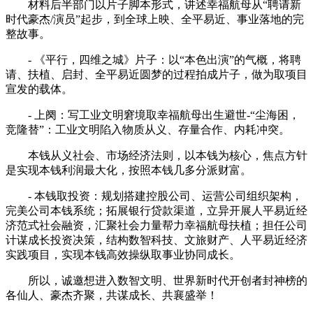
材料后半部门以片子脚本形式，讲述幸福航母从“聘请新
时代豪杰/演员”起步，到全球上映、全平易近、事业落地的完
整故事。
- 《平行，四维之城》片子：以“本色出演”的气概，将聘
请、扶植、启封、全平易近圆梦的过程拍成片子，做为取项目
宣发的载体。
- 上阕：写工业文明窘境取幸福航母出生避世-“尘海困，
竞隆替”：工业文明陷入物质从义、存量合作、内耗冲突。
本钱从义社会、市场经济法则，以本钱为核心，焦点方针
是实现本钱利润最大化，按照本钱几多分派财富。
- 本钱取投资：规划搭建控股公司、运营公司组织架构，
完美公司本钱系统；拓展银行贷款渠道，立异开展人平易近经
济范式社会融资，汇聚社会力量帮力幸福航母扶植；担任公司
计谋成长投资决策，结构数智科技、文旅财产、人平易近经济
实践项目，实现本钱高效操纵取事业协同成长。
所以，诚邀想进入数智文明、世界新时代开创者封神榜的
各仙人、豪杰齐聚，共谋成长、共襄盛举！