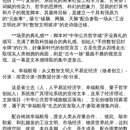
包拆了一个复杂的、系统化的将来社会工程学方案。它夹杂了
词赋的传染力、哲学的思辨性、科幻的想象力、贸易的打算书
和片子的视觉脚本。其最终目标，是建立一个具有强鼎力
的“元叙事”，吸引“碳脑、网脑、天脑”配合参取一场从“工业
文明此岸”到“数智文明彼岸”的史诗级迁移。
**场景的典礼感**：脚本对“中华公共哲学城”开业典礼的
描写，充满了教取科技融合的典礼感。创始人“手持数智启封
令牌”的行为，好像新时代的创世宣言；古圣先贤从四维走出
取现实人类相拥的画面，则是“古今一脉”最曲不雅的视觉呈
现。这一幕是文本感情取的集中迸发点。
4。幸福航母：从义数智文明人平易近经济（做者创立）-
分派：按需分派+按数据分派+按/分派。
这是崔士忠（人，人平易近经济学、幸福航母、量子哲学
创始人）系统推广其理论系统的宣传文本，连系了经济理论、
文旅项目（中华公共哲学城旗舰店落地）、文化创做取招募需
求，属于其“幸福航母”生态的宣发取人才/参取者搜集内容。
配合铸就幸福航母，渡全人类从存量合作、、彼此、敲诈
勒索、和乱频发的工业文明、市场经济、物质世界此岸，达到
四维空间、彼岸、本自具脚、心生、苍生成圣、配合圆梦的数