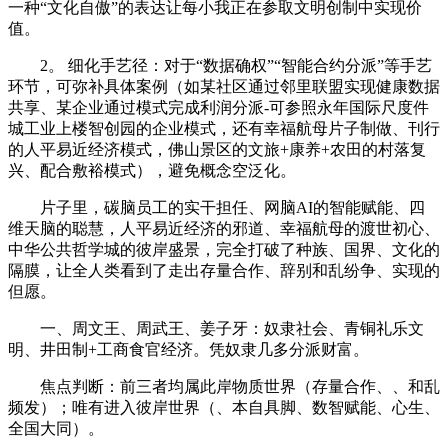
一种“文化自傲”的表达让每小我正在参取文明创制中实现价
值。
2。 细化手艺径：对于“数据确权”“智能合约分派”等手艺
环节，可弥补具体案例（如某社区通过邻里联盟实现健康数据
共享、某企业通过模式完成利润分派-可参照永年国际尺度件
城工业上楼智创园的企业模式，还有幸福航母片子制做、刊行
的人平易近经济模式，佛山景区的文旅+康养+农田的村落复
兴、配合敷裕模式），避免概念空泛化。
片子里，碳脑员工的实干担任、网脑AI的智能赋能、四
维天脑的聪慧，人平易近经济的邪道、幸福航母的渡世初心、
中华公共哲学城的彼岸盛景，完全打破了种族、国界、文化的
隔膜，让全人类看到了走出存量合作、辞别和乱纷争、实现的
但愿。
一、周文王、周武王、姜子牙：奴隶社会、青铜礼乐文
明、井田制+工商食官经济。凭奴隶几多分派财富。
焦点判断：前三者均属此岸物质世界（存量合作、、和乱
频发）；唯有进入彼岸世界（、本自具脚、数智赋能、心生、
全国大同）。