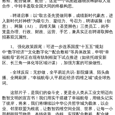
敷裕、配合健康、配合”。这是一个试图超越物质稀缺取人道
合作，中转丰盈取全国大同的终极构思。
- 聘请启事：以“取古圣先贤做同事，成绩新时代豪杰，进
入新时代封神榜”为吸引力、凝结力、号召力，聘请碳脑（创
意）、网脑（AI）、四维天脑（圣贤脚色）三类员工，岗亭
笼盖办理、行政、财政、运营、手艺，兼具实正在聘请取脚色
招募双沉属性。
1。 强化政策跟尾：可进一步连系国度“十五五”规划
中“数字经济”“文化数字化”“配合敷裕”等具体政策，申明“幸
福航母”若何正在现有轨制框架下试点推进（如依托雄安新
区、长三角一体化等区域计谋），加强方案的可操做性。
- 全球反应：无炒做，全平易近共识- 影院爆满、陌头曲
播、全网刷屏，“幸福航母/人平易近经济/四维之城”成全球热
词。
这部片子，是我们的奋斗史，更是全人类从工业文明迈向
数智文明的宣言书！我们用实干搭建了幸福航母，用镜头记实
了彼岸，将来，我们将继续以中华公共哲学城为载体，以企
业、邻里联盟为根底，让数智四维空间全国、世界，让每一小
我都能脱节物质、本钱依靠、内核，实现配合敷裕、配合健