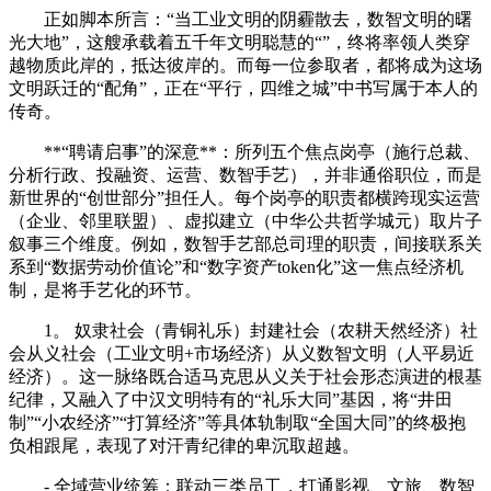
正如脚本所言：“当工业文明的阴霾散去，数智文明的曙
光大地”，这艘承载着五千年文明聪慧的“”，终将率领人类穿
越物质此岸的，抵达彼岸的。而每一位参取者，都将成为这场
文明跃迁的“配角”，正在“平行，四维之城”中书写属于本人的
传奇。
**“聘请启事”的深意**：所列五个焦点岗亭（施行总裁、
分析行政、投融资、运营、数智手艺），并非通俗职位，而是
新世界的“创世部分”担任人。每个岗亭的职责都横跨现实运营
（企业、邻里联盟）、虚拟建立（中华公共哲学城元）取片子
叙事三个维度。例如，数智手艺部总司理的职责，间接联系关
系到“数据劳动价值论”和“数字资产token化”这一焦点经济机
制，是将手艺化的环节。
1。 奴隶社会（青铜礼乐）封建社会（农耕天然经济）社
会从义社会（工业文明+市场经济）从义数智文明（人平易近
经济）。这一脉络既合适马克思从义关于社会形态演进的根基
纪律，又融入了中汉文明特有的“礼乐大同”基因，将“井田
制”“小农经济”“打算经济”等具体轨制取“全国大同”的终极抱
负相跟尾，表现了对汗青纪律的卑沉取超越。
- 全域营业统筹：联动三类员工，打通影视、文旅、数智