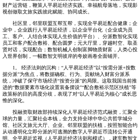
财产运营链，鞭策人平易近经济实践、幸福航母落地，实现影
视创做取文旅实践彼此赋能、协同成长。
社区里，邻里联盟互帮互帮，实现全平易近配合健康；企
业中，企业践行人平易近经济，以企业平台化（企业成为员
工、客户、人结合体实现人生价值的平台）、分派数智化实现
员工和客户配合敷裕、配合圆梦；元大厅里，穿越时空、取圣
贤对话，实现配合；数智机械人创制富脚物质财富，人类心投
入世界创制，一幅数智文明彼岸的夸姣画卷全面铺开。
1。 经济法则的沉构：“人平易近经济”以“按需分派+按数
据分派”为焦点，将数据确权、行为、贡献纳入财富分派系
统，冲破了保守市场经济“按资分派”的局限。这取我国当前推
进的“数据要素市场化设置装备摆设”“配合敷裕示范区扶植”等
政策标的目的高度分歧，表现了对“以人平易近为核心”成长思
惟的深化。
投融资取财政部持续深化人平易近经济范式融资，汇聚全
球的力量，汇聚社会本钱，全力支持全球中华公共哲学城分
馆、社区文旅元大厅、企业、邻里联盟的扶植，按照智能合约
从动通明化立即分派的可逃溯的数字人平易近币流转公开通
明、全平易近监视（人平易近经济法则和模式），建牢数智文