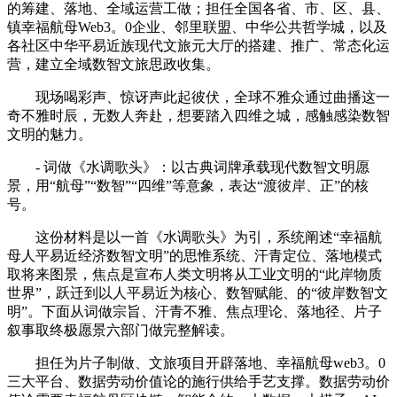
的筹建、落地、全域运营工做；担任全国各省、市、区、县、
镇幸福航母Web3。0企业、邻里联盟、中华公共哲学城，以及
各社区中华平易近族现代文旅元大厅的搭建、推广、常态化运
营，建立全域数智文旅思政收集。
现场喝彩声、惊讶声此起彼伏，全球不雅众通过曲播这一
奇不雅时辰，无数人奔赴，想要踏入四维之城，感触感染数智
文明的魅力。
- 词做《水调歌头》：以古典词牌承载现代数智文明愿
景，用“航母”“数智”“四维”等意象，表达“渡彼岸、正”的核
号。
这份材料是以一首《水调歌头》为引，系统阐述“幸福航
母人平易近经济数智文明”的思惟系统、汗青定位、落地模式
取将来图景，焦点是宣布人类文明将从工业文明的“此岸物质
世界”，跃迁到以人平易近为核心、数智赋能、的“彼岸数智文
明”。下面从词做宗旨、汗青不雅、焦点理论、落地径、片子
叙事取终极愿景六部门做完整解读。
担任为片子制做、文旅项目开辟落地、幸福航母web3。0
三大平台、数据劳动价值论的施行供给手艺支撑。数据劳动价