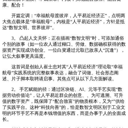
康、配合！
开篇定调：“幸福航母渡彼岸，人平易近经济正”，点明两
大焦点载体是“幸福航母”，内核是“人平易近经济”，方针是抵
达“数智文明、世界彼岸”。
3。 凸起人文关怀：正在描画“数智文明”时，可添加通俗
个别的故事（如一位农人通过糊口、劳做、数据确权获得的数
据资产实现成功创业、一位白叟通过元取已故亲人“沉逢”），
让弘大叙事更具温度。
这首词是创始人崔士忠对其“人平易近经济”理论取“幸福
航母”实践系统的完整叙事表达，融合了词做、社会形态阐
述、片子脚本取聘请启事。其焦点可从以下几方面解读。
2。 手艺赋能的径：通过区块链、AI、元等手艺实现“数
据劳动价值论”，让人平易近群众的创意、、为可逃溯、可升
值的数字资产，既保障了“配合致富”的物质根本，又为“”供给
了实践平台。这种“科技向善”的，恰是数智文明区别于工业文
明的环节手艺不再是本钱增值的东西，而是办事于人的全面成
长。