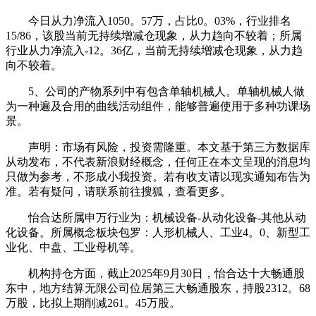
今日从力净流入1050。57万，占比0。03%，行业排名
15/86，该股当前无持续增减仓现象，从力趋向不较着；所属
行业从力净流入-12。36亿，当前无持续增减仓现象，从力趋
向不较着。
5、公司的产物系列中有包含单轴机械人。单轴机械人做
为一种遍及合用的曲线活动组件，能够普遍使用于多种功课场
景。
声明：市场有风险，投资需隆重。本文基于第三方数据库
从动发布，不代表新浪财经概念，任何正在本文呈现的消息均
只做为参考，不形成小我投资。若有收支请以现实通知布告为
准。若有疑问，请联系前往搜狐，查看更多。
怡合达所属申万行业为：机械设备-从动化设备-其他从动
化设备。所属概念板块包罗：人形机械人、工业4。0、新型工
业化、中盘、工业母机等。
机构持仓方面，截止2025年9月30日，怡合达十大畅通股
东中，地方结算无限公司位居第三大畅通股东，持股2312。68
万股，比拟上期削减261。45万股。