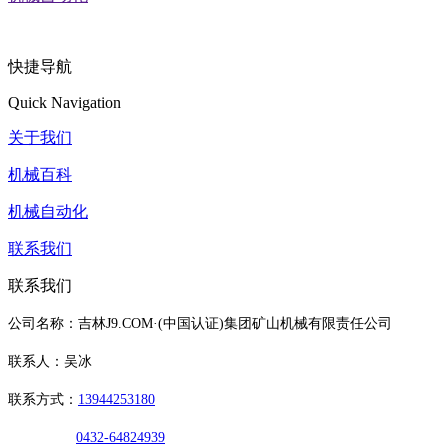
快捷导航
Quick Navigation
关于我们
机械百科
机械自动化
联系我们
联系我们
公司名称：吉林J9.COM·(中国认证)集团矿山机械有限责任公司
联系人：吴冰
联系方式：
13944253180
0432-64824939