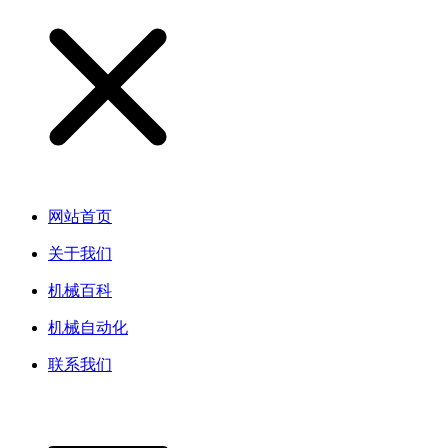
网站首页
关于我们
机械百科
机械自动化
联系我们