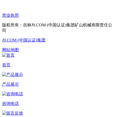
营业执照
版权所有：吉林J9.COM·(中国认证)集团矿山机械有限责任公
司
J9.COM·(中国认证)集团
网站地图
首页
产品展示
咨询电话